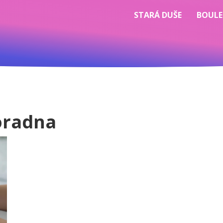
STARÁ DUŠE
BOULE
oradna