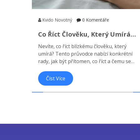
Kvido Novotný
0 Komentáře
Co Říct Člověku, Který Umírá?
Průvodce Slovy A Tichem Pro
Nevíte, co říct blízkému člověku, který
Ty Nejtěžší Chvíle
umírá? Tento průvodce nabízí konkrétní
rady, jak být přítomen, co říct a čemu se
vyhnout, aby byla poslední chvíle klidná a
důstojná.
Číst Více