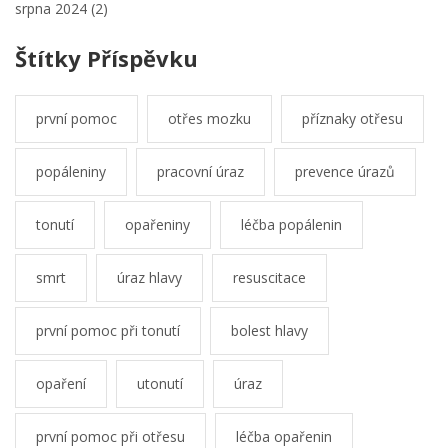
srpna 2024
(2)
Štítky Příspěvku
první pomoc
otřes mozku
příznaky otřesu
popáleniny
pracovní úraz
prevence úrazů
tonutí
opařeniny
léčba popálenin
smrt
úraz hlavy
resuscitace
první pomoc při tonutí
bolest hlavy
opaření
utonutí
úraz
první pomoc při otřesu
léčba opařenin