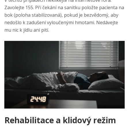
V těchto případech neklikejte na internetové fóra.
Zavolejte 155. Při čekání na sanitku položte pacienta na
bok (poloha stabilizovaná), pokud je bezvědomý, aby
nedošlo k zadušení vyloučenými hmotami. Nedávejte
mu nic k jídlu ani pití.
Rehabilitace a klidový režim