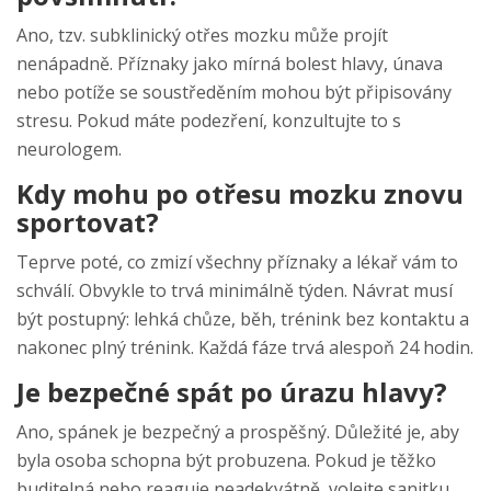
Ano, tzv. subklinický otřes mozku může projít
nenápadně. Příznaky jako mírná bolest hlavy, únava
nebo potíže se soustředěním mohou být připisovány
stresu. Pokud máte podezření, konzultujte to s
neurologem.
Kdy mohu po otřesu mozku znovu
sportovat?
Teprve poté, co zmizí všechny příznaky a lékař vám to
schválí. Obvykle to trvá minimálně týden. Návrat musí
být postupný: lehká chůze, běh, trénink bez kontaktu a
nakonec plný trénink. Každá fáze trvá alespoň 24 hodin.
Je bezpečné spát po úrazu hlavy?
Ano, spánek je bezpečný a prospěšný. Důležité je, aby
byla osoba schopna být probuzena. Pokud je těžko
buditelná nebo reaguje neadekvátně, volejte sanitku.