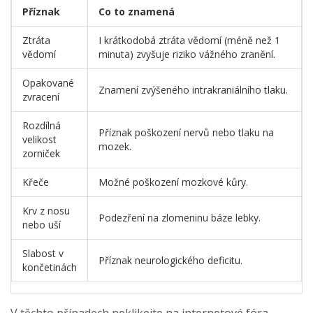
Příznak
Co to znamená
Ztráta
I krátkodobá ztráta vědomí (méně než 1
vědomí
minuta) zvyšuje riziko vážného zranění.
Opakované
Znamení zvýšeného intrakraniálního tlaku.
zvracení
Rozdílná
Příznak poškození nervů nebo tlaku na
velikost
mozek.
zorniček
Křeče
Možné poškození mozkové kůry.
Krv z nosu
Podezření na zlomeninu báze lebky.
nebo uší
Slabost v
Příznak neurologického deficitu.
končetinách