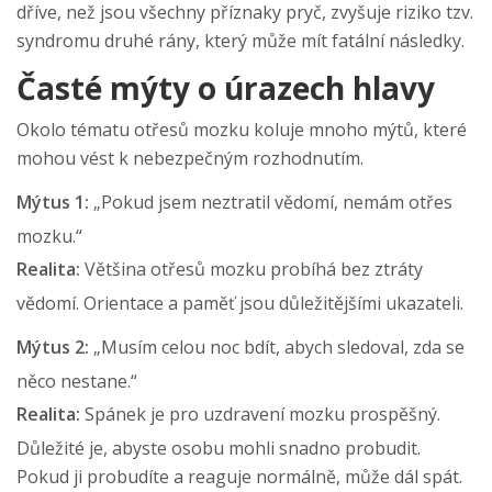
dříve, než jsou všechny příznaky pryč, zvyšuje riziko tzv.
syndromu druhé rány, který může mít fatální následky.
Časté mýty o úrazech hlavy
Okolo tématu otřesů mozku koluje mnoho mýtů, které
mohou vést k nebezpečným rozhodnutím.
Mýtus 1:
„Pokud jsem neztratil vědomí, nemám otřes
mozku.“
Realita:
Většina otřesů mozku probíhá bez ztráty
vědomí. Orientace a paměť jsou důležitějšími ukazateli.
Mýtus 2:
„Musím celou noc bdít, abych sledoval, zda se
něco nestane.“
Realita:
Spánek je pro uzdravení mozku prospěšný.
Důležité je, abyste osobu mohli snadno probudit.
Pokud ji probudíte a reaguje normálně, může dál spát.