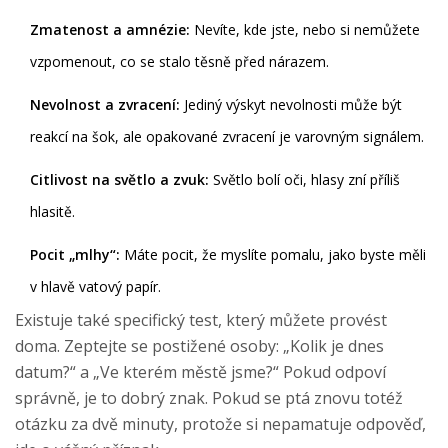
Zmatenost a amnézie:
Nevíte, kde jste, nebo si nemůžete
vzpomenout, co se stalo těsně před nárazem.
Nevolnost a zvracení:
Jediný výskyt nevolnosti může být
reakcí na šok, ale opakované zvracení je varovným signálem.
Citlivost na světlo a zvuk:
Světlo bolí oči, hlasy zní příliš
hlasitě.
Pocit „mlhy“:
Máte pocit, že myslíte pomalu, jako byste měli
v hlavě vatový papír.
Existuje také specifický test, který můžete provést
doma. Zeptejte se postižené osoby: „Kolik je dnes
datum?“ a „Ve kterém městě jsme?“ Pokud odpoví
správně, je to dobrý znak. Pokud se ptá znovu totéž
otázku za dvě minuty, protože si nepamatuje odpověď,