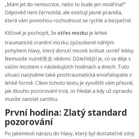
„Mám jet do nemocnice, nebo to bude jen modřina?“
Odpověď není černobílá, ale existují jasné pravidla,
která vám pomohou rozhodnout se rychle a bezpečně.
Klíčové je pochopit, že
otřes mozku
je
lehké
traumatické zranění mozku způsobené náhlým
pohybem hlavy, který donutí mozek kolísat uvnitř lebky
.
Nemusíte nutně失去 vědomí. Důležitější je, co se děje s
vaším mozkem v následujících hodinách a dnech. Tuto
situaci nazýváme také posttraumatická encefalopatie v
lehké formě. Cílem tohoto textu je vysvětlit vám přesně,
jak dlouho pozorování trvá, co hledat a kdy už opravdu
musíte zavolat sanitku.
První hodina: Zlatý standard
pozorování
Po jakémkoli nárazu do hlavy, který byl dostatečně silný