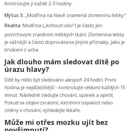
Kontrolujte ji každé 2-3 hodiny.
Mýtus 3:
„Modřina na hlavě znamená zlomeninu lebky.“
Realita:
Modřina („kohoutí oko“) je často jen
povrchovým zraněním měkkých tkání. Zlomenina lebky
je vážnější a často doprovázena jinými příznaky, jako je
krvácení z ucha.
Jak dlouho mám sledovat dítě po
úrazu hlavy?
Dítě by mělo být sledováno alespoň 24 hodin. První
hodina je nejdůležitější - kontrolujte vědomí každých 15
minut. Následně sledujte chování, spánek a apetit.
Pokud se objeví zvracení, extrémní ospalost nebo
změny v chování, vyhledejte lékaře.
Může mi otřes mozku ujít bez
povšimnutí?