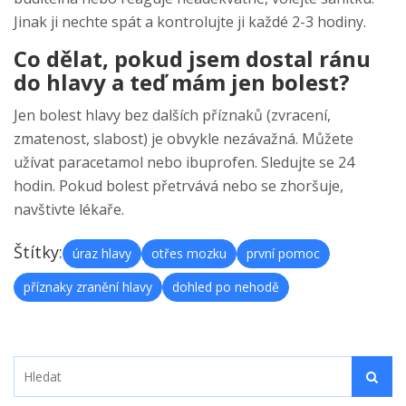
Jinak ji nechte spát a kontrolujte ji každé 2-3 hodiny.
Co dělat, pokud jsem dostal ránu
do hlavy a teď mám jen bolest?
Jen bolest hlavy bez dalších příznaků (zvracení,
zmatenost, slabost) je obvykle nezávažná. Můžete
užívat paracetamol nebo ibuprofen. Sledujte se 24
hodin. Pokud bolest přetrvává nebo se zhoršuje,
navštivte lékaře.
Štítky:
úraz hlavy
otřes mozku
první pomoc
příznaky zranění hlavy
dohled po nehodě