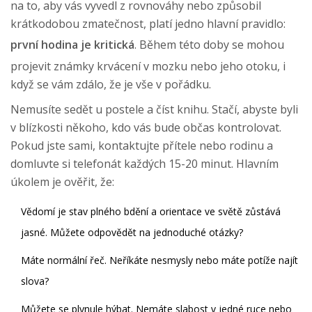
na to, aby vás vyvedl z rovnováhy nebo způsobil
krátkodobou zmatečnost, platí jedno hlavní pravidlo:
první hodina je kritická
. Během této doby se mohou
projevit známky krvácení v mozku nebo jeho otoku, i
když se vám zdálo, že je vše v pořádku.
Nemusíte sedět u postele a číst knihu. Stačí, abyste byli
v blízkosti někoho, kdo vás bude občas kontrolovat.
Pokud jste sami, kontaktujte přítele nebo rodinu a
domluvte si telefonát každých 15-20 minut. Hlavním
úkolem je ověřit, že:
Vědomí
je
stav plného bdění a orientace ve světě
zůstává
jasné. Můžete odpovědět na jednoduché otázky?
Máte normální řeč. Neříkáte nesmysly nebo máte potíže najít
slova?
Můžete se plynule hýbat. Nemáte slabost v jedné ruce nebo