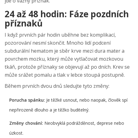
jde o vážný příznak.
24 až 48 hodin: Fáze pozdních
příznaků
I když prvních pár hodin uběhne bez komplikací,
pozorování nesmí skončit. Mnoho lidí podcení
subdurální hematom
je
sběr krve mezi dura mater a
povrchem mozku, který může vytlačovat mozkovou
tkáň
, protože příznaky se objevují až po dních. Krev se
může srážet pomalu a tlak v lebce stoupá postupně.
Během prvních dvou dnů sledujte tyto změny:
Porucha spánku:
Je těžké usnout, nebo naopak, člověk spí
nepřirozeně dlouho a je těžko buditelný.
Změny chování:
Neobvyklá podrážděnost, deprese nebo
úzkost.