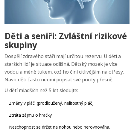
Děti a seniři: Zvláštní rizikové
skupiny
Dospělí zdravého stáří mají určitou rezervu. U dětí a
starších lidí je situace odlišná. Dětský mozek je více
vodou a méně tukem, což ho činí citlivějším na otřesy.
Navíc děti často neumí popsat své pocity přesně.
U dětí mladších než 5 let sledujte:
Změny v pláči (prodloužený, nelítostný pláč).
Ztráta zájmu o hračky.
Neschopnost se držet na nohou nebo nerovnováha.