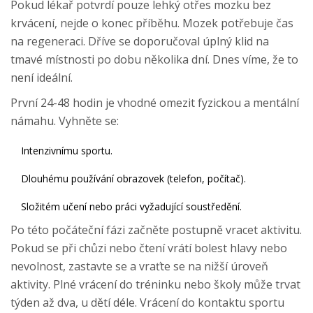
Pokud lékař potvrdí pouze lehký otřes mozku bez
krvácení, nejde o konec příběhu. Mozek potřebuje čas
na regeneraci. Dříve se doporučoval úplný klid na
tmavé místnosti po dobu několika dní. Dnes víme, že to
není ideální.
První 24-48 hodin je vhodné omezit fyzickou a mentální
námahu. Vyhněte se:
Intenzivnímu sportu.
Dlouhému používání obrazovek (telefon, počítač).
Složitém učení nebo práci vyžadující soustředění.
Po této počáteční fázi začněte postupně vracet aktivitu.
Pokud se při chůzi nebo čtení vrátí bolest hlavy nebo
nevolnost, zastavte se a vraťte se na nižší úroveň
aktivity. Plné vrácení do tréninku nebo školy může trvat
týden až dva, u dětí déle. Vrácení do kontaktu sportu