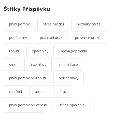
Štítky Příspěvku
první pomoc
otřes mozku
příznaky otřesu
popáleniny
pracovní úraz
prevence úrazů
tonutí
opařeniny
léčba popálenin
smrt
úraz hlavy
resuscitace
první pomoc při tonutí
bolest hlavy
opaření
utonutí
úraz
první pomoc při otřesu
léčba opařenin