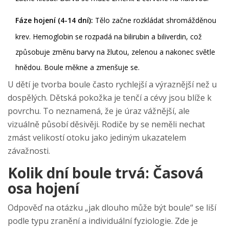
Fáze hojení (4-14 dní):
Tělo začne rozkládat shromážděnou
krev. Hemoglobin se rozpadá na bilirubin a biliverdin, což
způsobuje změnu barvy na žlutou, zelenou a nakonec světle
hnědou. Boule měkne a zmenšuje se.
U dětí je tvorba boule často rychlejší a výraznější než u
dospělých. Dětská pokožka je tenčí a cévy jsou blíže k
povrchu. To neznamená, že je úraz vážnější, ale
vizuálně působí děsivěji. Rodiče by se neměli nechat
zmást velikostí otoku jako jediným ukazatelem
závažnosti.
Kolik dní boule trvá: Časová
osa hojení
Odpověď na otázku „jak dlouho může být boule“ se liší
podle typu zranění a individuální fyziologie. Zde je