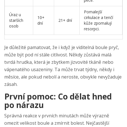
péče.
Pomalejší
Úraz u
10+
cirkulace a tenčí
starších
21+ dní
dní
kůže zpomalují
osob
resorpci.
Je důležité pamatovat, že i když je viditelná boule pryč,
může být pod ní stále citlivost. Někdy zůstává malá
tvrdá hrudka, která je zbytkem jizvovité tkáně nebo
vápenatého usazeniny. Ta může trvat týdny, někdy i
měsíce, ale pokud nebolí a neroste, obvykle nevyžaduje
zásah.
První pomoc: Co dělat hned
po nárazu
Správná reakce v prvních minutách může výrazně
omezit velikost boule a zmírnit bolest. Nejčastější