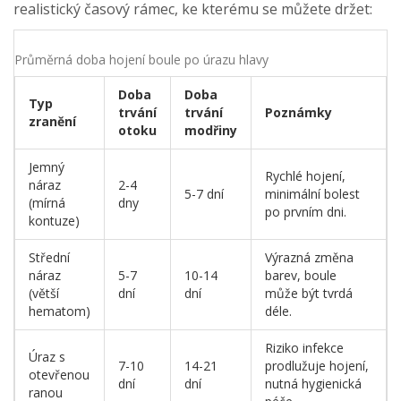
realistický časový rámec, ke kterému se můžete držet:
Průměrná doba hojení boule po úrazu hlavy
Doba
Doba
Typ
trvání
trvání
Poznámky
zranění
otoku
modřiny
Jemný
Rychlé hojení,
náraz
2-4
5-7 dní
minimální bolest
(mírná
dny
po prvním dni.
kontuze)
Střední
Výrazná změna
náraz
5-7
10-14
barev, boule
(větší
dní
dní
může být tvrdá
hematom)
déle.
Riziko infekce
Úraz s
7-10
14-21
prodlužuje hojení,
otevřenou
dní
dní
nutná hygienická
ranou