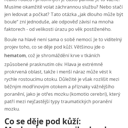
Musíme okamžitě volat záchrannou službu? Nebo stačí
jen ledovat a počkat? Tato otázka „jak dlouho může být
boule“ zní jednoduše, ale odpověď závisí na mnoha
faktorech - od velikosti úrazu po věk postiženého.
Boule na hlavě není sama o sobě nemocí. Je to viditelný
projev toho, co se děje pod kůží. Většinou jde o
hematom
, což je
shromáždění krve v tkáních
způsobené prasknutím cév
. Hlava je extrémně
prokrvená oblast, takže i menší náraz může vést k
rychle rostoucímu otoku. Důležité je však rozlišit mezi
běžným modřinovým otokem a příznaky vážnějšího
poranění, jako je
otřes mozku
(komotio cerebri), který
patří mezi nejčastější typy traumatických poranění
mozku.
Co se děje pod kůží: