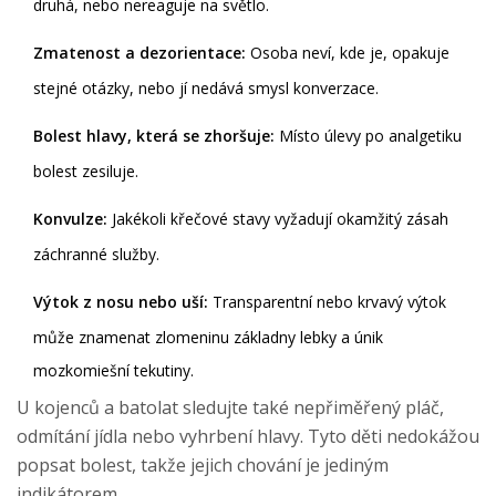
druhá, nebo nereaguje na světlo.
Zmatenost a dezorientace:
Osoba neví, kde je, opakuje
stejné otázky, nebo jí nedává smysl konverzace.
Bolest hlavy, která se zhoršuje:
Místo úlevy po analgetiku
bolest zesiluje.
Konvulze:
Jakékoli křečové stavy vyžadují okamžitý zásah
záchranné služby.
Výtok z nosu nebo uší:
Transparentní nebo krvavý výtok
může znamenat zlomeninu základny lebky a únik
mozkomiešní tekutiny.
U kojenců a batolat sledujte také nepřiměřený pláč,
odmítání jídla nebo vyhrbení hlavy. Tyto děti nedokážou
popsat bolest, takže jejich chování je jediným
indikátorem.