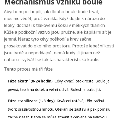
Mechanismus vzniku boule
Abychom pochopili, jak dlouho boule bude trvat,
musíme vědět, proč vznikla. Když dojde k nárazu do
lebky, dochází k tlakovému šoku v měkkých tkáních.
Kůže a podkožní vazivo jsou pružné, ale kapilární síť je
jemná. Náraz tyto cévy poškodí a krev začne
prosakovat do okolního prostoru. Protože lebeční kosti
jsou tvrdé a nepoddajné, nemá kudy jít jinam než
nahoru - vytváří se tak ta charakteristická koule.
Tento proces má tři fáze:
Fáze akutní (0-24 hodin):
Cévy krvácí, otok roste. Boule je
pevná, teplá na dotek a velmi citlivá. Bolest je pulzující.
Fáze stabilizace (1-3 dny):
Krvácení ustává, tělo začíná
tvořit srážlivostnou hmotu. Otékání se zastaví a pak pomalu
začne klesat. Barva se může změnit z červené na fialovou.