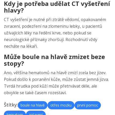
Kdy je potřeba udělat CT vyšetření
hlavy?
CT vyšetření je nutné při ztrátě vědomí, opakovaném
zvracení, podezření na zlomeninu lebky, u pacientů
užívajících léky na ředění krve, nebo pokud se
neurologické příznaky zhoršují. Rozhodnutí vždy
necháte na lékaři.
Může boule na hlavě zmizet beze
stopy?
Ano, většina hematomů na hlavě zmizí zcela bez jizev.
Pokud došlo k poranění kůže, může zůstat jemná jizva.
Tvrdá hrudka pod kůží může přetrvávat déle, ale
obvykle se také časem rozestaví.
Štítky:
boule na hlavě
otřes mozku
první pomoc
hematom
zotavení