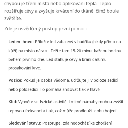
chybou je tření místa nebo aplikování tepla. Teplo
rozšiřuje cévy a zvyšuje krvácení do tkáně, čímž boule
zvětšíte.
Zde je osvědčený postup první pomoci:
Leden ihned:
Přiložte led zabalený v hadříku (nikdy přímo na
kůži) na místo nárazu. Držte tam 15-20 minut každou hodinu
během prvního dne. Led stahuje cévy a brání dalšímu
prosakování krve.
Pozice:
Pokud je osoba vědomá, udržujte ji v poloze sedící
nebo polosedící. To pomáhá snižovat tlak v hlavě.
Klid:
Vyhněte se fyzické aktivitě. I mírné námahy mohou zvýšit
tepovou frekvenci a tlak, což může prodloužit dobu hojení.
Sledování stavu:
Pozorujte, zda nedochází ke zhoršení