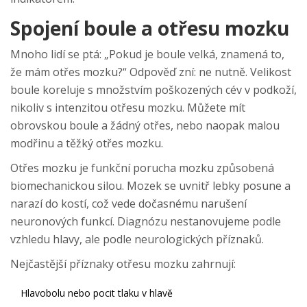
Spojení boule a otřesu mozku
Mnoho lidí se ptá: „Pokud je boule velká, znamená to,
že mám otřes mozku?“ Odpověď zní: ne nutně. Velikost
boule koreluje s množstvím poškozených cév v podkoží,
nikoliv s intenzitou otřesu mozku. Můžete mít
obrovskou boule a žádný otřes, nebo naopak malou
modřinu a těžký otřes mozku.
Otřes mozku
je funkční porucha mozku způsobená
biomechanickou silou. Mozek se uvnitř lebky posune a
narazí do kostí, což vede dočasnému narušení
neuronových funkcí.
Diagnózu nestanovujeme podle
vzhledu hlavy, ale podle neurologických příznaků.
Nejčastější příznaky otřesu mozku zahrnují:
Hlavobolu nebo pocit tlaku v hlavě