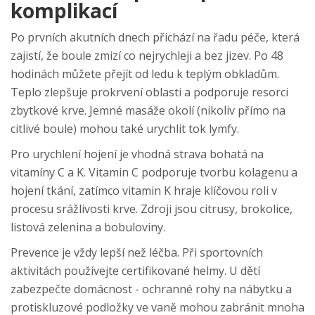
komplikací
Po prvních akutních dnech přichází na řadu péče, která
zajistí, že boule zmizí co nejrychleji a bez jizev. Po 48
hodinách můžete přejít od ledu k teplým obkladům.
Teplo zlepšuje prokrvení oblasti a podporuje resorci
zbytkové krve. Jemné masáže okolí (nikoliv přímo na
citlivé boule) mohou také urychlit tok lymfy.
Pro urychlení hojení je vhodná strava bohatá na
vitamíny C a K. Vitamin C podporuje tvorbu kolagenu a
hojení tkání, zatímco vitamin K hraje klíčovou roli v
procesu srážlivosti krve. Zdroji jsou citrusy, brokolice,
listová zelenina a bobuloviny.
Prevence je vždy lepší než léčba. Při sportovních
aktivitách používejte certifikované helmy. U dětí
zabezpečte domácnost - ochranné rohy na nábytku a
protiskluzové podložky ve vaně mohou zabránit mnoha