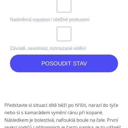
Nadměrná ospalost / obtížné probuzení
Závratě, nevolnost, rozmazané vidění
POSOUDIT STAV
Představte si situaci: dítě běží po hřišti, narazí do tyče
nebo si s kamarádem vymění ránu při kopané.
Následkem je bolestivá, nafouklá boule na čele. První
reakcí rodičů i přítomných je často panika. Je to vážné?