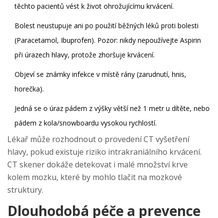
těchto pacientů vést k život ohrožujícímu krvácení.
Bolest neustupuje ani po použití běžných léků proti bolesti
(Paracetamol, Ibuprofen). Pozor: nikdy nepoužívejte Aspirin
při úrazech hlavy, protože zhoršuje krvácení.
Objeví se známky infekce v místě rány (zarudnutí, hnis,
horečka).
Jedná se o úraz pádem z výšky větší než 1 metr u dítěte, nebo
pádem z kola/snowboardu vysokou rychlostí.
Lékař může rozhodnout o provedení CT vyšetření
hlavy, pokud existuje riziko intrakraniálního krvácení.
CT skener dokáže detekovat i malé množství krve
kolem mozku, které by mohlo tlačit na mozkové
struktury.
Dlouhodobá péče a prevence