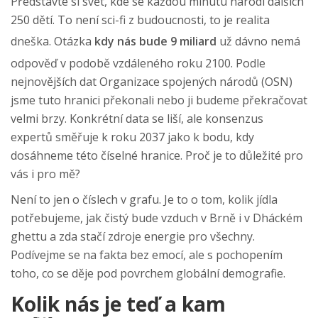
Představte si svět, kde se každou minutu narodí dalších
250 dětí. To není sci-fi z budoucnosti, to je realita
dneška. Otázka
kdy nás bude 9 miliard
už dávno nemá
odpověď v podobě vzdáleného roku 2100. Podle
nejnovějších dat Organizace spojených národů (OSN)
jsme tuto hranici překonali nebo ji budeme překračovat
velmi brzy. Konkrétní data se liší, ale konsenzus
expertů směřuje k roku 2037 jako k bodu, kdy
dosáhneme této číselné hranice. Proč je to důležité pro
vás i pro mě?
Není to jen o číslech v grafu. Je to o tom, kolik jídla
potřebujeme, jak čistý bude vzduch v Brně i v Dháckém
ghettu a zda stačí zdroje energie pro všechny.
Podívejme se na fakta bez emocí, ale s pochopením
toho, co se děje pod povrchem globální demografie.
Kolik nás je teď a kam