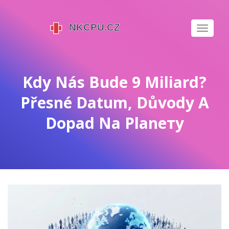
Zobrazi
navigaci
Kdy Nás Bude 9 Miliard?
Přesné Datum, Důvody A
Dopad Na Planету