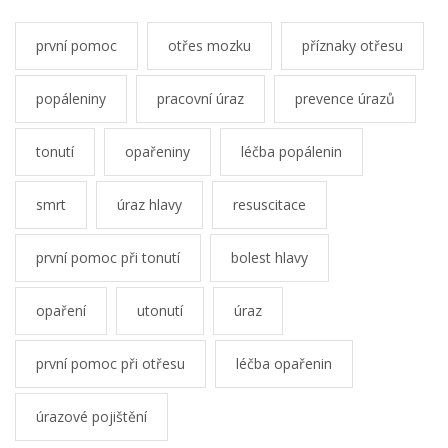
první pomoc
otřes mozku
příznaky otřesu
popáleniny
pracovní úraz
prevence úrazů
tonutí
opařeniny
léčba popálenin
smrt
úraz hlavy
resuscitace
první pomoc při tonutí
bolest hlavy
opaření
utonutí
úraz
první pomoc při otřesu
léčba opařenin
úrazové pojištění