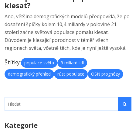
klesat?
Ano, většina demografických modelů předpovídá, že po
dosažení špičky kolem 10,4 miliardy v polovině 21.
století začne světová populace pomalu klesat.
Důvodem je klesající porodnost v téměř všech
regionech světa, včetně těch, kde je nyní ještě vysoká.
Štítky:
populace světa
9 miliard lidí
demografický přehled
růst populace
OSN prognózy
Kategorie