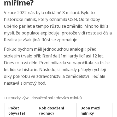
míříme?
V roce 2022 nás bylo oficiálně 8 miliard. Bylo to
historické milník, který oznámila OSN. Od té doby
uběhlo pár let a tempo růstu se změnilo. Mnoho lidí si
myslí, že populace exploduje, protože vidí rostoucí čísla.
Realita je však jiná. Růst se zpomaluje.
Pokud bychom měli jednoduchou analogii: před
stoletím trvalo přiblížení další miliardy lidí asi 12 let.
Dnes to trvá déle. První miliarda se napočítala za tisíce
let lidské historie. Následující miliardy přibyly rychleji
díky pokroku ve zdravotnictví a zemědělství. Teď ale
nastává zlomový bod.
Historický vývoj dosažení miliardových milníků
Počet
Rok dosažení
Doba mezi
obyvatel
(odhad)
milníky