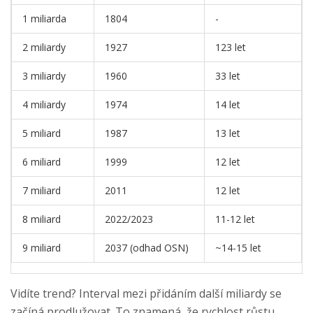
1 miliarda
1804
-
2 miliardy
1927
123 let
3 miliardy
1960
33 let
4 miliardy
1974
14 let
5 miliard
1987
13 let
6 miliard
1999
12 let
7 miliard
2011
12 let
8 miliard
2022/2023
11-12 let
9 miliard
2037 (odhad OSN)
~14-15 let
Vidíte trend? Interval mezi přidáním další miliardy se
začíná prodlužovat. To znamená, že rychlost růstu