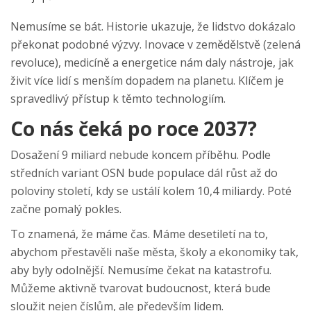
Nemusíme se bát. Historie ukazuje, že lidstvo dokázalo
překonat podobné výzvy. Inovace v zemědělstvě (zelená
revoluce), medicíně a energetice nám daly nástroje, jak
živit více lidí s menším dopadem na planetu. Klíčem je
spravedlivý přístup k těmto technologiím.
Co nás čeká po roce 2037?
Dosažení 9 miliard nebude koncem příběhu. Podle
středních variant OSN bude populace dál růst až do
poloviny století, kdy se ustálí kolem 10,4 miliardy. Poté
začne pomalý pokles.
To znamená, že máme čas. Máme desetiletí na to,
abychom přestavěli naše města, školy a ekonomiky tak,
aby byly odolnější. Nemusíme čekat na katastrofu.
Můžeme aktivně tvarovat budoucnost, která bude
sloužit nejen číslům, ale především lidem.