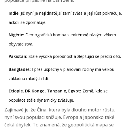
populace připadne na osm zemí:
Indie:
Již nyní je nejlidnatější zemí světa a její růst pokračuje,
ačkoli se zpomaluje.
Nigérie:
Demografická bomba s extrémně nízkým věkem
obyvatelstva.
Pákistán:
Stále vysoká porodnost a zlepšující se přežití dětí.
Bangladéš:
I přes úspěchy v plánovaní rodiny má velkou
základnu mladých lidí.
Etiopie, DR Kongo, Tanzanie, Egypt:
Země, kde se
populace stále dynamicky zvětšuje.
Zajímavé je, že Čína, která byla dlouho motor růstu,
nyní svou populaci snižuje. Evropa a Japonsko také
čeká úbytek. To znamená, že geopolitická mapa se