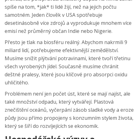
spíše na tom, *jak* ti lidé žijí, než na jejich počtu
samotném. Jeden člověk v USA spotřebuje
desetinásobně více zdrojů a vyprodukuje mnohem více
emisí než průměrný občan Indie nebo Nigerie.
Přesto je tlak na biosféru reálný. Abychom nakrmili 9
miliard lidí, potřebujeme efektivnější zemědělství.
Musíme snížit plýtvání potravinami, které tvoří třetinu
všech vyrobených jídel. Současně musíme chránit
deštné pralesy, které jsou klíčové pro absorpci oxidu
uhličitého.
Problémem není jen počet úst, které se mají najíst, ale
také množství odpadu, který vytvářejí. Plastová
znečištění oceánů, vyčerpání zásob sladké vody a eroze
půdy jsou přímo propojeny s konzumním stylem života,
který se šíří do rozvíjejících se ekonomik.