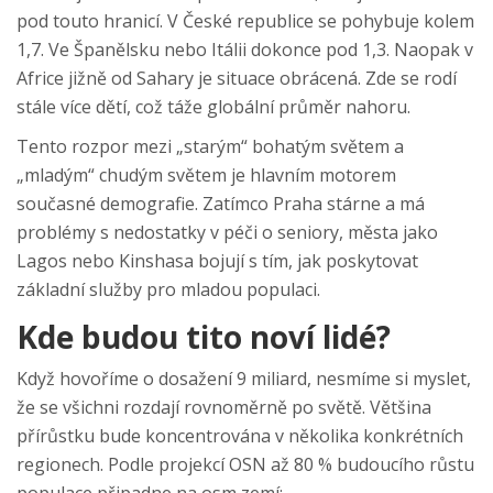
pod touto hranicí. V České republice se pohybuje kolem
1,7. Ve Španělsku nebo Itálii dokonce pod 1,3. Naopak v
Africe jižně od Sahary je situace obrácená. Zde se rodí
stále více dětí, což táže globální průměr nahoru.
Tento rozpor mezi „starým“ bohatým světem a
„mladým“ chudým světem je hlavním motorem
současné demografie. Zatímco Praha stárne a má
problémy s nedostatky v péči o seniory, města jako
Lagos nebo Kinshasa bojují s tím, jak poskytovat
základní služby pro mladou populaci.
Kde budou tito noví lidé?
Když hovoříme o dosažení 9 miliard, nesmíme si myslet,
že se všichni rozdají rovnoměrně po světě. Většina
přírůstku bude koncentrována v několika konkrétních
regionech. Podle projekcí OSN až 80 % budoucího růstu