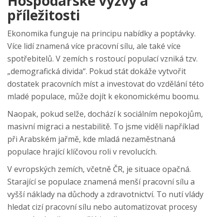
Hospodářské výzvy a
příležitosti
Ekonomika funguje na principu nabídky a poptávky.
Více lidí znamená více pracovní sílu, ale také více
spotřebitelů. V zemích s rostoucí populací vzniká tzv.
„demografická divida“. Pokud stát dokáže vytvořit
dostatek pracovních míst a investovat do vzdělání této
mladé populace, může dojít k ekonomickému boomu.
Naopak, pokud selže, dochází k sociálním nepokojům,
masivní migraci a nestabilitě. To jsme viděli například
při Arabském jařmě, kde mladá nezaměstnaná
populace hrající klíčovou roli v revolucích.
V evropských zemích, včetně ČR, je situace opačná.
Starající se populace znamená menší pracovní sílu a
vyšší náklady na důchody a zdravotnictví. To nutí vlády
hledat cizí pracovní sílu nebo automatizovat procesy