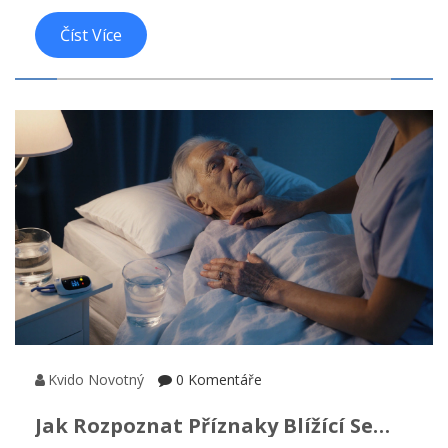
kdo si užil slunečný den.
Číst Více
Kvido Novotný
0 Komentáře
Jak Rozpoznat Příznaky Blížící Se
Smrti? Praktický Průvodce