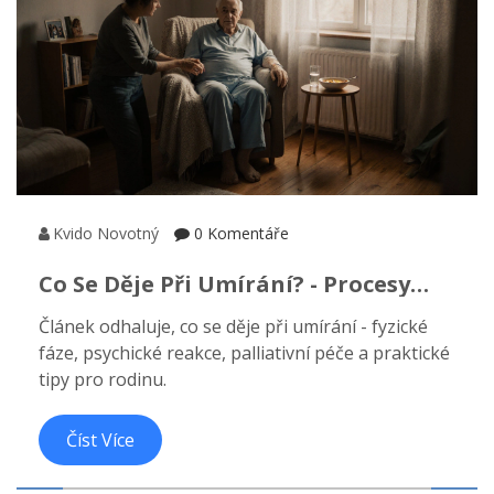
Kvido Novotný
0 Komentáře
Co Se Děje Při Umírání? - Procesy
Těla I Mysli Posledních Okamžiků
Článek odhaluje, co se děje při umírání - fyzické
fáze, psychické reakce, palliativní péče a praktické
tipy pro rodinu.
Číst Více