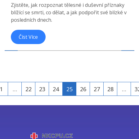
Zjistěte, jak rozpoznat tělesné i duševní příznaky
blížící se smrti, co dělat, a jak podpořit své blízké v
posledních dnech.
Číst Více
1
…
22
23
24
25
26
27
28
…
3