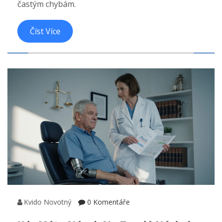
častým chybám.
Číst Více
Kvido Novotný
0 Komentáře