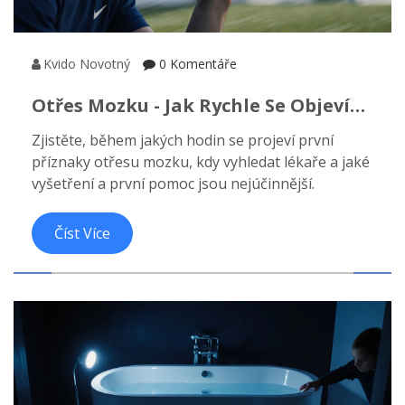
Kvido Novotný
0 Komentáře
Otřes Mozku - Jak Rychle Se Objeví
Příznaky A Co Dělat?
Zjistěte, během jakých hodin se projeví první
příznaky otřesu mozku, kdy vyhledat lékaře a jaké
vyšetření a první pomoc jsou nejúčinnější.
Číst Více