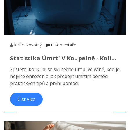
Kvido Novotný
0 Komentáře
Statistika Úmrtí V Koupelně - Kolik
Lidí Se Skutečně Utopí Ve Vaně?
Zjistěte, kolik lidí se skutečně utopí ve vaně, kdo je
nejvíce ohrožen a jak předejít úmrtím pomocí
praktických tipů a první pomoci.
Číst Více