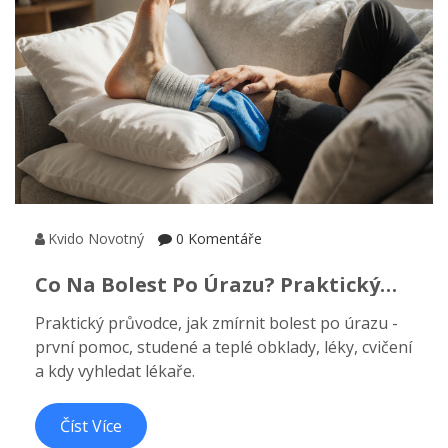
Kvido Novotný
0 Komentáře
Co Na Bolest Po Úrazu? Praktický
Průvodce První Pomocí A Domácí
Praktický průvodce, jak zmírnit bolest po úrazu -
Léčbou
první pomoc, studené a teplé obklady, léky, cvičení
a kdy vyhledat lékaře.
Číst Více