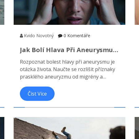
Kvido Novotný
0 Komentáře
Jak Bolí Hlava Při Aneurysmu
Mozku: Příznaky, Rozdíly
Rozpoznat bolest hlavy při aneurysmu je
Oproti Migréně A Kdy Volat
otázka života. Naučte se rozlišit příznaky
Záchrannou Službu
prasklého aneuryzmu od migrény a
otřesu mozku a zjistěte, kdy okamžitě
volat záchrannou službu.
Číst Více