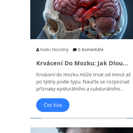
Kvido Novotný
0 Komentáře
Krvácení Do Mozku: Jak Dlouho
Trvá, Příznaky A Kdy Volat
Krvácení do mozku může trvat od minut až
Záchranku
po týdny podle typu. Naučte se rozpoznat
příznaky epidurálního a subdurálního
hematomu, rozlišit otřes mozku od
vážného poškození a vědět, kdy okamžitě
Číst Více
volat záchranku.