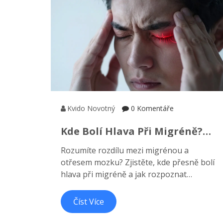
Kvido Novotný
0 Komentáře
Kde Bolí Hlava Při Migréně?
Přesné Místo A Rozdíl Oproti
Rozumíte rozdílu mezi migrénou a
Otřesu Mozku
otřesem mozku? Zjistěte, kde přesně bolí
hlava při migréně a jak rozpoznat
nebezpečné příznaky otřesu mozku po
úrazu.
Číst Více