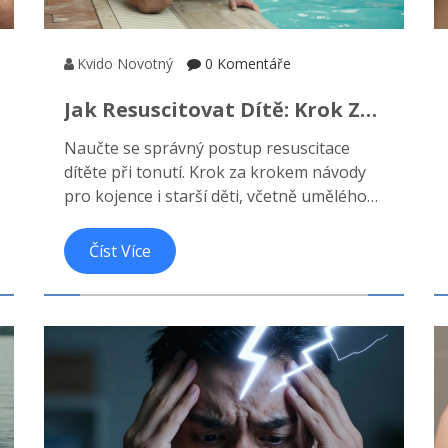
Kvido Novotný
0 Komentáře
Jak Resuscitovat Dítě: Krok Za
Krokem Při Tonutí A Zástavě
Naučte se správný postup resuscitace
Dechu
dítěte při tonutí. Krok za krokem návody
pro kojence i starší děti, včetně umělého
dýchání a masáže srdce. Zachraňte život
rychlou reakcí.
Číst Více