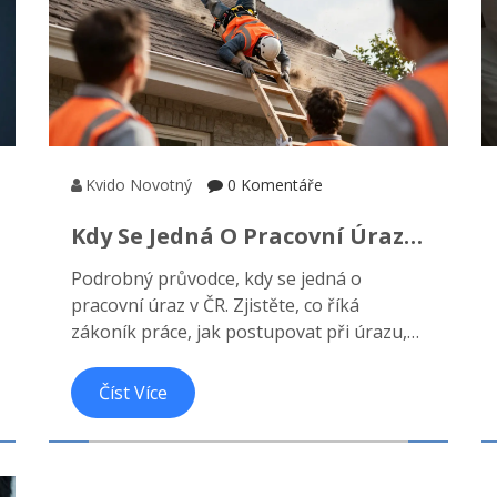
Kvido Novotný
0 Komentáře
Kdy Se Jedná O Pracovní Úraz?
Průvodce Pro Zaměstnance A
Podrobný průvodce, kdy se jedná o
Zaměstnavatele
pracovní úraz v ČR. Zjistěte, co říká
zákoník práce, jak postupovat při úrazu,
roli OSSZ a vaše práva na náhrady.
Praktické rady pro zaměstnance.
Číst Více