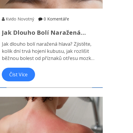
Kvido Novotný
0 Komentáře
Jak Dlouho Bolí Naražená
Hlava? Příznaky, Rizika A Kdy
Jak dlouho bolí naražená hlava? Zjistěte,
Vyhledat Lékaře
kolik dní trvá hojení kubusu, jak rozlišit
běžnou bolest od příznaků otřesu mozku
a kdy je nutné vyhledat lékaře. Praktický
průvodce první pomocí.
Číst Více