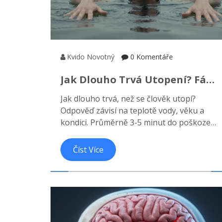
Kvido Novotný
0 Komentáře
Jak Dlouho Trvá Utopení? Fáze
Tonutí, Příznaky A První
Jak dlouho trvá, než se člověk utopí?
Pomoc
Odpověď závisí na teplotě vody, věku a
kondici. Průměrně 3-5 minut do poškození
mozku. Naučte se poznávat tiché fáze
tonutí a správně aplikovat první pomoc.
Číst Více