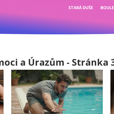
STARÁ DUŠE
BOULE
oci a Úrazům - Stránka 