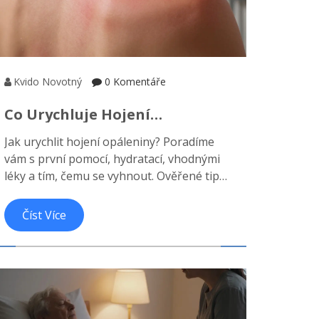
Kvido Novotný
0 Komentáře
Co Urychluje Hojení
Opáleniny? Ověřené Tipy Pro
Jak urychlit hojení opáleniny? Poradíme
Rychlé Zotavení Pleti
vám s první pomocí, hydratací, vhodnými
léky a tím, čemu se vyhnout. Ověřené tipy
pro rychlé zotavení pleti.
Číst Více