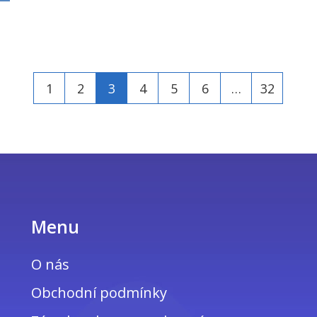
1
2
3
4
5
6
…
32
Menu
O nás
Obchodní podmínky