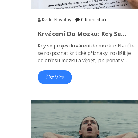
Kvido Novotný
0 Komentáře
Krvácení Do Mozku: Kdy Se
Projeví Příznaky A Jak Je
Kdy se projeví krvácení do mozku? Naučte
Rozeznat?
se rozpoznat kritické příznaky, rozlišit je
od otřesu mozku a vědět, jak jednat v
nouzi.
Číst Více