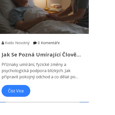
Kvido Novotný
0 Komentáře
Jak Se Pozná Umírající Člověk?
Příznaky A Příprava Na
Příznaky umírání, fyzické změny a
Odchod
psychologická podpora blízkých. Jak
připravit pokojný odchod a co dělat po
smrti.
Číst Více