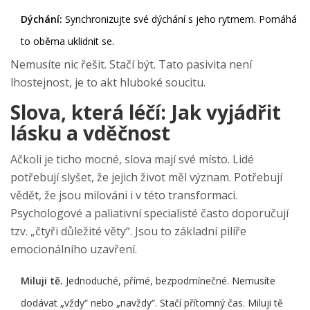
Dýchání:
Synchronizujte své dýchání s jeho rytmem. Pomáhá
to oběma uklidnit se.
Nemusíte nic řešit. Stačí být. Tato pasivita není
lhostejnost, je to akt hluboké soucitu.
Slova, která léčí: Jak vyjádřit
lásku a vděčnost
Ačkoli je ticho mocné, slova mají své místo. Lidé
potřebují slyšet, že jejich život měl význam. Potřebují
vědět, že jsou milováni i v této transformaci.
Psychologové a paliativní specialisté často doporučují
tzv. „čtyři důležité věty“. Jsou to základní pilíře
emocionálního uzavření.
Miluji tě.
Jednoduché, přímé, bezpodmínečné. Nemusíte
dodávat „vždy“ nebo „navždy“. Stačí přítomný čas. Miluji tě