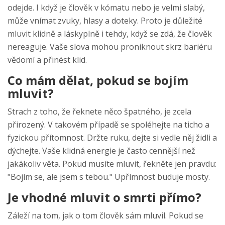
odejde. I když je člověk v kómatu nebo je velmi slabý,
může vnímat zvuky, hlasy a doteky. Proto je důležité
mluvit klidně a láskyplně i tehdy, když se zdá, že člověk
nereaguje. Vaše slova mohou proniknout skrz bariéru
vědomí a přinést klid.
Co mám dělat, pokud se bojím
mluvit?
Strach z toho, že řeknete něco špatného, je zcela
přirozený. V takovém případě se spoléhejte na ticho a
fyzickou přítomnost. Držte ruku, dejte si vedle něj židli a
dýchejte. Vaše klidná energie je často cennější než
jakákoliv věta. Pokud musíte mluvit, řekněte jen pravdu:
"Bojím se, ale jsem s tebou." Upřímnost buduje mosty.
Je vhodné mluvit o smrti přímo?
Záleží na tom, jak o tom člověk sám mluvil. Pokud se