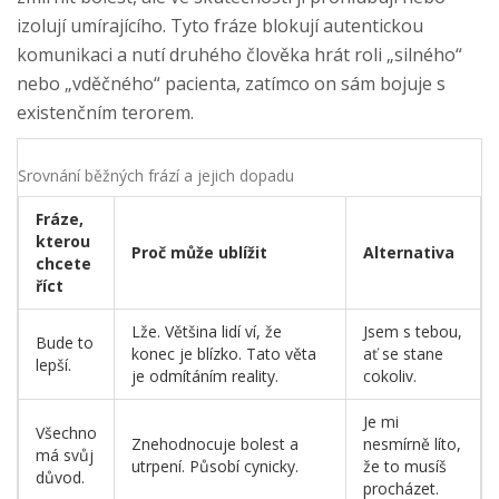
izolují umírajícího. Tyto fráze blokují autentickou
komunikaci a nutí druhého člověka hrát roli „silného“
nebo „vděčného“ pacienta, zatímco on sám bojuje s
existenčním terorem.
Srovnání běžných frází a jejich dopadu
Fráze,
kterou
Proč může ublížit
Alternativa
chcete
říct
Lže. Většina lidí ví, že
Jsem s tebou,
Bude to
konec je blízko. Tato věta
ať se stane
lepší.
je odmítáním reality.
cokoliv.
Je mi
Všechno
Znehodnocuje bolest a
nesmírně líto,
má svůj
utrpení. Působí cynicky.
že to musíš
důvod.
procházet.