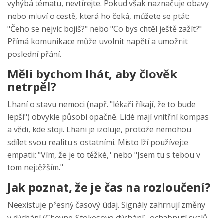
vyhýbá tématu, nevtírejte. Pokud však naznačuje obavy
nebo mluví o cestě, která ho čeká, můžete se ptát:
"Čeho se nejvíc bojíš?" nebo "Co bys chtěl ještě zažít?"
Přímá komunikace může uvolnit napětí a umožnit
poslední přání.
Měli bychom lhát, aby člověk
netrpěl?
Lhaní o stavu nemoci (např. "lékaři říkají, že to bude
lepší") obvykle působí opačně. Lidé mají vnitřní kompas
a vědí, kde stojí. Lhaní je izoluje, protože nemohou
sdílet svou realitu s ostatními. Místo lží používejte
empatii: "Vím, že je to těžké," nebo "Jsem tu s tebou v
tom nejtěžším."
Jak poznat, že je čas na rozloučení?
Neexistuje přesný časový údaj. Signály zahrnují změny
v dýchání (Cheyne-Stokesovo dýchání), ochabnutí svalů,