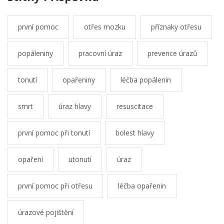
první pomoc
otřes mozku
příznaky otřesu
popáleniny
pracovní úraz
prevence úrazů
tonutí
opařeniny
léčba popálenin
smrt
úraz hlavy
resuscitace
první pomoc při tonutí
bolest hlavy
opaření
utonutí
úraz
první pomoc při otřesu
léčba opařenin
úrazové pojištění