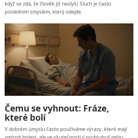
když se zdá, že člověk již neslyší. Sluch je často
posledním smyslem, který odejde.
Čemu se vyhnout: Fráze,
které bolí
V dobrém úmyslu často používáme výrazy, které mají
zmírnit bolest, ale ve skutečnosti ji prohlubují nebo