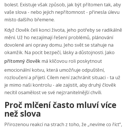
bolest. Existuje však způsob, jak být přítomen tak, aby
vaše slova - nebo jejich nepřítomnost - přinesla úlevu
místo dalšího břemene.
Když člověk čelí konci života, jeho potřeby se radikálně
mění. Už ho nezajímají řešení problémů, plánování
dovolené ani opravy domu. Jeho svět se stahuje na
okamžik. Na pocit bezpečí, lásky a důstojnosti. Jako
přítomný člověk
má
klíčovou roli poskytnout
emocionální kotvu, která umožňuje odpuštění,
rozloučení a přijetí
.
Cílem není zachránit situaci - ta už
je mimo naši kontrolu - ale zajistit, aby druhý člověk
necítil osamělost ve své nejzranitelnější chvíli.
Proč mlčení často mluví více
než slova
Přirozenou reakcí na strach z toho, že „nevíme co říct“,