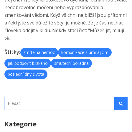
nedobrovolné močení nebo vyprazdňování a
zmenšování vědomí. Když všichni nejbližší jsou přítomni
a řekl jste své důležité věty, je možné, že je čas nechat
člověka odejít v klidu. Někdy stačí říct: "Můžeš jít, miluji
tě."
Štítky:
smrtelná nemoc
komunikace s umírajícím
jak podpořit blízkého
smuteční poradna
poslední dny života
Kategorie