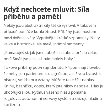
Když nechcete mluvit: Síla
příběhu a paměti
Někdy jsou abstraktní city těžké vyslovit. V takovém
případě pomůže konkrétnost. Příběhy jsou mostem
mezi dvěma světy. Vyprávějte krátké vzpomínky. Ne ty
velké a historické, ale malé, intimní momenty.
„Pamatuješ si, jak jsme tábořili u Labe a pršelo celou
noc? Smáli jsme se, až nám bolely boky.“
Takové příběhy potvrzují identitu. Připomínají člověku,
že nebyl jen pacientem s diagnózou, ale živou bytostí s
historií, smíchem a vztahy. Můžete také číst nahlas.
Knihu, básničku, dopis, který jste nikdy neposlal. Hlas je
ukotvující silou. Rytmus vašeho hlasu pomáhá
regulovat autonomní nervový systém a snižuje hladinu
kortizolu.