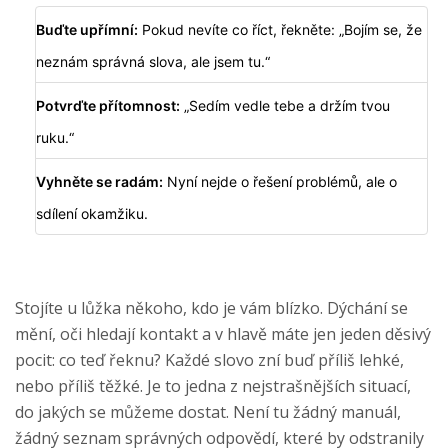
Buďte upřímní:
Pokud nevíte co říct, řekněte: „Bojím se, že
neznám správná slova, ale jsem tu.“
Potvrďte přítomnost:
„Sedím vedle tebe a držím tvou
ruku.“
Vyhněte se radám:
Nyní nejde o řešení problémů, ale o
sdílení okamžiku.
Stojíte u lůžka někoho, kdo je vám blízko. Dýchání se
mění, oči hledají kontakt a v hlavě máte jen jeden děsivý
pocit: co teď řeknu? Každé slovo zní buď příliš lehké,
nebo příliš těžké. Je to jedna z nejstrašnějších situací,
do jakých se můžeme dostat. Není tu žádný manuál,
žádný seznam správných odpovědí, které by odstranily