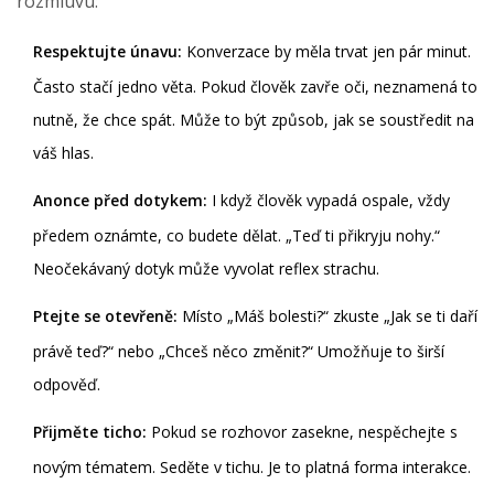
rozmluvu:
Respektujte únavu:
Konverzace by měla trvat jen pár minut.
Často stačí jedno věta. Pokud člověk zavře oči, neznamená to
nutně, že chce spát. Může to být způsob, jak se soustředit na
váš hlas.
Anonce před dotykem:
I když člověk vypadá ospale, vždy
předem oznámte, co budete dělat. „Teď ti přikryju nohy.“
Neočekávaný dotyk může vyvolat reflex strachu.
Ptejte se otevřeně:
Místo „Máš bolesti?“ zkuste „Jak se ti daří
právě teď?“ nebo „Chceš něco změnit?“ Umožňuje to širší
odpověď.
Přijměte ticho:
Pokud se rozhovor zasekne, nespěchejte s
novým tématem. Seděte v tichu. Je to platná forma interakce.