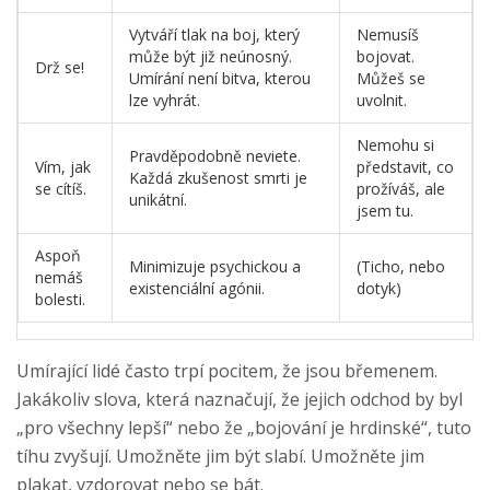
Vytváří tlak na boj, který
Nemusíš
může být již neúnosný.
bojovat.
Drž se!
Umírání není bitva, kterou
Můžeš se
lze vyhrát.
uvolnit.
Nemohu si
Pravděpodobně neviete.
Vím, jak
představit, co
Každá zkušenost smrti je
se cítíš.
prožíváš, ale
unikátní.
jsem tu.
Aspoň
Minimizuje psychickou a
(Ticho, nebo
nemáš
existenciální agónii.
dotyk)
bolesti.
Umírající lidé často trpí pocitem, že jsou břemenem.
Jakákoliv slova, která naznačují, že jejich odchod by byl
„pro všechny lepší“ nebo že „bojování je hrdinské“, tuto
tíhu zvyšují. Umožněte jim být slabí. Umožněte jim
plakat, vzdorovat nebo se bát.