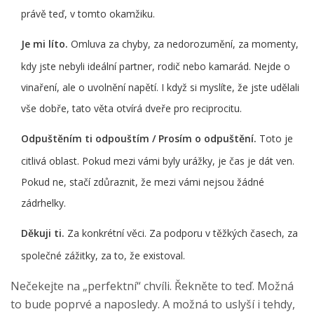
právě teď, v tomto okamžiku.
Je mi líto.
Omluva za chyby, za nedorozumění, za momenty,
kdy jste nebyli ideální partner, rodič nebo kamarád. Nejde o
vinaření, ale o uvolnění napětí. I když si myslíte, že jste udělali
vše dobře, tato věta otvírá dveře pro reciprocitu.
Odpuštěním ti odpouštím / Prosím o odpuštění.
Toto je
citlivá oblast. Pokud mezi vámi byly urážky, je čas je dát ven.
Pokud ne, stačí zdůraznit, že mezi vámi nejsou žádné
zádrhelky.
Děkuji ti.
Za konkrétní věci. Za podporu v těžkých časech, za
společné zážitky, za to, že existoval.
Nečekejte na „perfektní“ chvíli. Řekněte to teď. Možná
to bude poprvé a naposledy. A možná to uslyší i tehdy,