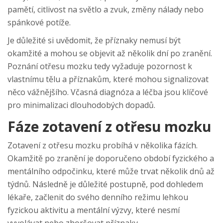
pamětí, citlivost na světlo a zvuk, změny nálady nebo
spánkové potíže.
Je důležité si uvědomit, že příznaky nemusí být
okamžité a mohou se objevit až několik dní po zranění.
Poznání otřesu mozku tedy vyžaduje pozornost k
vlastnímu tělu a příznakům, které mohou signalizovat
něco vážnějšího. Včasná diagnóza a léčba jsou klíčové
pro minimalizaci dlouhodobých dopadů.
Fáze zotavení z otřesu mozku
Zotavení z otřesu mozku probíhá v několika fázích.
Okamžitě po zranění je doporučeno období fyzického a
mentálního odpočinku, které může trvat několik dnů až
týdnů. Následně je důležité postupně, pod dohledem
lékaře, začlenit do svého denního režimu lehkou
fyzickou aktivitu a mentální výzvy, které nesmí