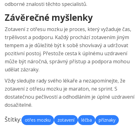
odborné znalosti těchto specialistů.
Závěrečné myšlenky
Zotavení z otřesu mozku je proces, který vyžaduje čas,
trpělivost a podporu. Každý prochází zotavením jiným
tempem a je důležité být k sobě shovívavý a udržovat
pozitivní postoj. Přestože cesta k úplnému uzdravení
může být náročná, správný přístup a podpora mohou
udělat zázraky.
Vždy sledujte rady svého lékaře a nezapomínejte, že
zotavení z otřesu mozku je maraton, ne sprint. S
dostatečnou pečlivostí a odhodláním je úplné uzdravení
dosažitelné.
Štítky:
otřes mozku
zotavení
léčba
příznaky