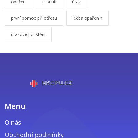
opaření
utonutí
úraz
první pomoc při otřesu
léčba opařenin
úrazové pojištění
Menu
O nás
Obchodní podmínky